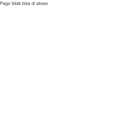
Page tidak bisa di akses